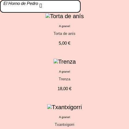
El Horno de Pedro
A granel
Torta de anís
5,00
€
A granel
Trenza
18,00
€
A granel
Txantxigorri