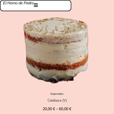
El Horno de Pedro
Especiales
Calabaza (V)
20,00
€
–
60,00
€