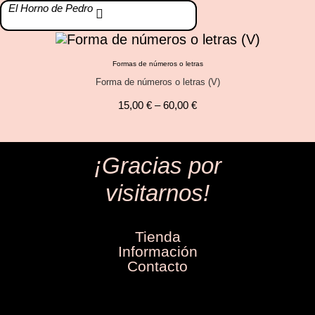
El Horno de Pedro
Formas de números o letras
Forma de números o letras (V)
15,00
€
–
60,00
€
¡Gracias por
visitarnos!
Tienda
Información
Contacto